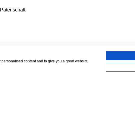
 Patenschaft.
w personalised content and to give you a great website
ere uns!
Folge uns!
33.98 92 888
33.98 92 92
rbung@weinmann-schanz.de