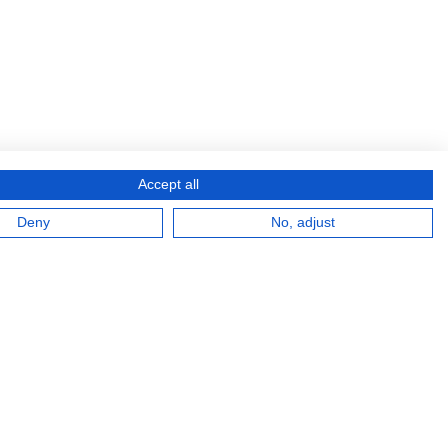
Accept all
Deny
No, adjust
Hier offene Jobs entdecken!
STELLENANGEBOTE