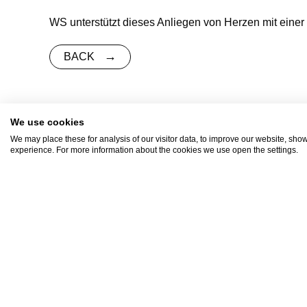
WS unterstützt dieses Anliegen von Herzen mit einer
BACK
We use cookies
We may place these for analysis of our visitor data, to improve our website, sho
experience. For more information about the cookies we use open the settings.
Kontakti
0 74 
Rote Länder 4
0 74 
72336 Balingen
bewe
In GoogleMaps anzeigen