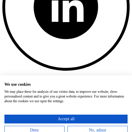
Hier offene Jobs entdecken!
We use cookies
Stellenangebote
We may place these for analysis of our visitor data, to improve our website, show
personalised content and to give you a great website experience. For more information
Impressum
about the cookies we use open the settings.
Datenschutz
WS Weinmann & Schanz GmbH
· Rote Länder 4 · 72336
Accept all
Balingen
© 2024-2026 WS Weinmann & Schanz GmbH. Alle Rechte
Deny
No, adjust